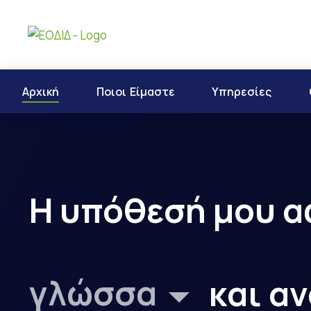
Αρχική
Ποιοι Είμαστε
Υπηρεσίες
Η υπόθεσή μου 
γλώσσα
και α