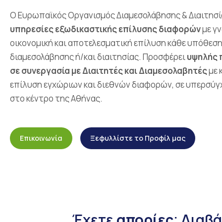
Ο Ευρωπαϊκός Οργανισμός Διαμεσολάβησης & Διαιτησί
υπηρεσίες εξωδικαστικής επίλυσης διαφορών
με γν
οικονομική και αποτελεσματική επίλυση κάθε υπόθεση
διαμεσολάβησης ή/και διαιτησίας. Προσφέρει
υψηλής 
σε συνεργασία με Διαιτητές και Διαμεσολαβητές
με 
επίλυση εγχώριων και διεθνών διαφορών, σε υπερσύγ
στο κέντρο της Αθήνας.
Επικοινωνία
Ξεφυλλίστε το Προφίλ μας
Έχετε
απορίες
; Διαβά