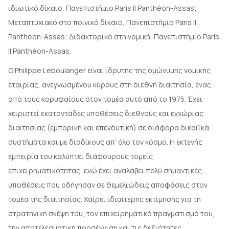
ιδιωτικό δίκαιο, Πανεπιστήμιο Paris II Panthéon-Assas;
Μεταπτυχιακό στο ποινικό δίκαιο, Πανεπιστήμιο Paris II
Panthéon-Assas; Διδακτορικό στη νομική, Πανεπιστήμιο Paris
II Panthéon-Assas.
Ο Philippe Leboulanger είναι ιδρυτής της ομώνυμης νομικής
εταιρίας, ανεγνωσμένου κύρους στη διεθνή διαιτησία, ένας
από τους κορυφαίους στον τομέα αυτό από το 1975. Έχει
χειριστεί εκατοντάδες υποθέσεις διεθνούς και εγχώριας
διαιτησίας (εμπορική και επενδυτική) σε διάφορα δικαιϊκά
συστήματα και με διαδίκους απ’ όλο τον κόσμο. Η εκτενής
εμπειρία του καλύπτει διάφουρους τομείς
επιχειρηματικότητας, ενώ έχει αναλάβει πολύ σημαντικές
υποθέσεις που οδήγησαν σε θεμελιώδεις αποφάσεις στον
τομέα της διαιτησίας. Χαίρει ιδιαίτερης εκτίμησης για τη
στρατηγική σκέψη του, τον επιχειρηματικό πραγματισμό του,
την αποτελεσματική προσέγγιση και τις δεξιότητες