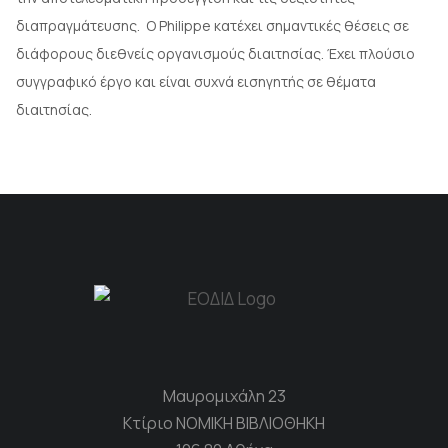
διαπραγμάτευσης. Ο Philippe κατέχει σημαντικές θέσεις σε
διάφορους διεθνείς οργανισμούς διαιτησίας. Έχει πλούσιο
συγγραφικό έργο και είναι συχνά εισηγητής σε θέματα
διαιτησίας.
Μαυρομιχάλη 23
Κτίριο ΝΟΜΙΚΗ ΒΙΒΛΙΟΘΗΚΗ