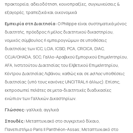
πρακτορεία, αδειοδότηση, κοινοπραξίες, συγχωνεύσεις &
εξαγορές, τραπεζικά και οικονομικά
Εμπειρία στη Διαιτησία:
Ο Philippe είναι συστηματικά μόνος
διαιτητής, πρόεδρος ή μέλος διαιτητικού δικαστηρίου,
νομικός σύμβουλος ή εμπειρογνώμων σε υποθέσεις
διαιτησίας των ICC, LCIA, ICSID, PCA, CRCICA, DIAC,
CCJA/OHADA, SCC, Γαλλο-Αραβικού Εμπορικού Επιμελητηρίου,
AFA, Ινστιτούτου Διαιτησίας του Ελβετικού Επιμελητηρίου,
Κέντρου Διαιτησίας Λιβάνου, καθώς και σε
ad hoc
υποθέσεις
διαιτησίας (υπό τους κανόνες UNCITRAL ή άλλως). Επίσης,
εκπροσωπεί πελάτες σε μετα-διαιτητικές διαδικασίες
ενώπιον των Γαλλικών Δικαστηρίων.
Γλώσσες:
γαλλικά, αγγλικά
Σπουδές:
Μεταπτυχιακό στο συγκριτικό δίκαιο,
Πανεπιστήμιο Paris II Panthéon-Assas; Μεταπτυχιακό στο