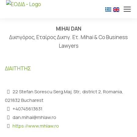
MIHAI DAN
Δικηγόρος, Εταίρος Δικηγ. Ετ. Mihai & Co Business
Lawyers
ΔΙΑΙΤΗΤΉΣ
22 Stefan Sorescu Serg.Maj. Str., district 2, Romania,
021832 Bucharest
+40745613631
dan.mihai@mhlaw.ro
https://www.mhlaw.ro