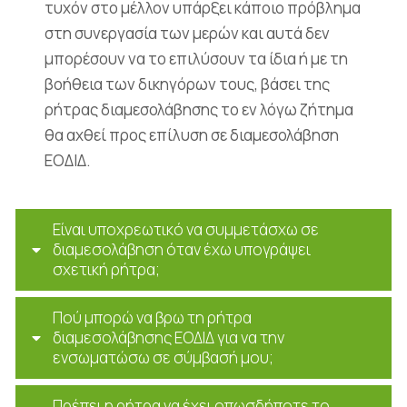
τυχόν στο μέλλον υπάρξει κάποιο πρόβλημα
στη συνεργασία των μερών και αυτά δεν
μπορέσουν να το επιλύσουν τα ίδια ή με τη
βοήθεια των δικηγόρων τους, βάσει της
ρήτρας διαμεσολάβησης το εν λόγω ζήτημα
θα αχθεί προς επίλυση σε διαμεσολάβηση
ΕΟΔΙΔ.
Είναι υποχρεωτικό να συμμετάσχω σε
διαμεσολάβηση όταν έχω υπογράψει
σχετική ρήτρα;
Πού μπορώ να βρω τη ρήτρα
διαμεσολάβησης ΕΟΔΙΔ για να την
ενσωματώσω σε σύμβασή μου;
Πρέπει η ρήτρα να έχει οπωσδήποτε το