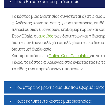
Πόσο θα μου κοστίσει μια διαιτησία;
Το κόστος μιας διαιτησίας συνίσταται α) στις αμοι
φιλοξενίας, κοινοποιήσεις, γνωστοποιήσεις, επιδό
πληρεξουσίων δικηγόρων, έξοδα μαρτύρων και λοι
Στον ΕΟΔΙΔ, οι
αμοιβές
των διαιτητών και η διαχει
διαιτητών (μονομελές ή τριμελές διαιτητικό δικασ
διαιτητική διαδικασία.
Χρησιμοποιήστε το
Online Cost Calculator
για να 
Τέλος, το κόστος φιλοξενίας στις εγκαταστάσεις 
το είδος των παρεχόμενων υπηρεσιών.
Πού μπορώ να βρω τις αμοιβές που εφαρμόζονται σ
Ποιος καλύπτει το κόστος μιας διαιτησίας;