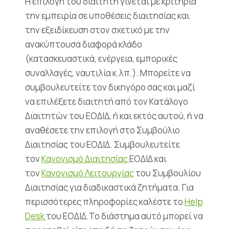
Η επιλογή του διαιτητή γίνεται με κριτήρια
την εμπειρία σε υποθέσεις διαιτησίας και
την εξειδίκευση στον σχετικό με την
ανακύπτουσα διαφορά κλάδο
(κατασκευαστικά, ενέργεια, εμπορικές
συναλλαγές, ναυτιλία κ.λπ.). Μπορείτε να
συμβουλευτείτε τον δικηγόρο σας και μαζί
να επιλέξετε διαιτητή από τον Κατάλογο
Διαιτητών του ΕΟΔΙΔ, ή και εκτός αυτού, ή να
αναθέσετε την επιλογή στο Συμβούλιο
Διαιτησίας του ΕΟΔΙΔ. Συμβουλευτείτε
τον
Κανονισμό Διαιτησίας
ΕΟΔΙΔ και
τον
Κανονισμό Λειτουργίας
του Συμβουλίου
Διαιτησίας για διαδικαστικά ζητήματα. Για
περισσότερες πληροφορίες καλέστε το
Help
Desk
του ΕΟΔΙΔ.Το διάστημα αυτό μπορεί να