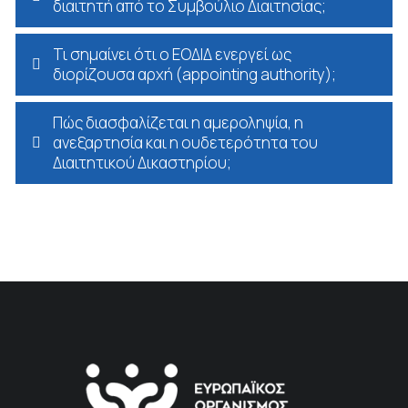
διαιτητή από το Συμβούλιο Διαιτησίας;
Τι σημαίνει ότι ο ΕΟΔΙΔ ενεργεί ως
διορίζουσα αρχή (appointing authority);
Πώς διασφαλίζεται η αμεροληψία, η
ανεξαρτησία και η ουδετερότητα του
Διαιτητικού Δικαστηρίου;