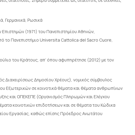
είς διαιτησίες. Σήμερα συμμετέχει ως διαιτητής σε διεθνείς
ικά, Γερμανικά, Ρωσικά
ών Επιστημών (1971) του Πανεπιστημίου Αθηνών,
ό το Πανεπιστήμιο Universita Cattolica del Sacro Cuore,
βούλιο του Κράτους, απ’ όπου αφυπηρέτησε (2012) με τον
ός Διαχειρίσεως Δημοσίου Χρέους), νομικός σύμβουλος
ίου Εξωτερικών σε κοινοτικά θέματα και θέματα ανθρωπίνων
υξης και ΟΠΕΚΕΠΕ (Οργανισμός Πληρωμών και Ελέγχου
έματα κοινοτικών επιδοτήσεων και σε θέματα του Κώδικα
γείου Εργασίας, καθώς επίσης Πρόεδρος Ανωτάτου