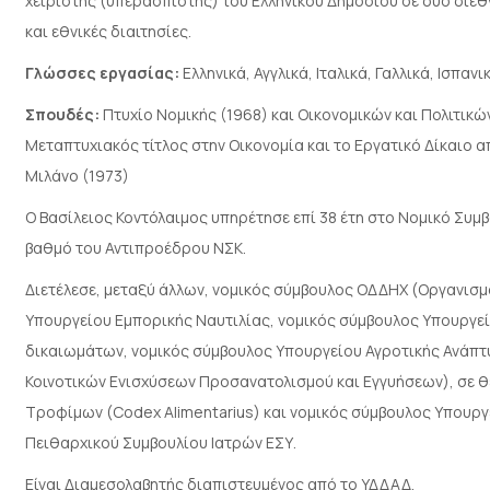
χειριστής (υπερασπιστής) του Ελληνικού Δημοσίου σε δύο διεθν
και εθνικές διαιτησίες.
Γλώσσες εργασίας:
Ελληνικά, Αγγλικά, Ιταλικά, Γαλλικά, Ισπαν
Σπουδές:
Πτυχίο Νομικής (1968) και Οικονομικών και Πολιτικ
Μεταπτυχιακός τίτλος στην Οικονομία και το Εργατικό Δίκαιο απ
Μιλάνο (1973)
Ο Βασίλειος Κοντόλαιμος υπηρέτησε επί 38 έτη στο Νομικό Συμ
βαθμό του Αντιπροέδρου ΝΣΚ.
Διετέλεσε, μεταξύ άλλων, νομικός σύμβουλος ΟΔΔΗΧ (Οργανισμ
Υπουργείου Εμπορικής Ναυτιλίας, νομικός σύμβουλος Υπουργε
δικαιωμάτων, νομικός σύμβουλος Υπουργείου Αγροτικής Ανάπτ
Κοινοτικών Ενισχύσεων Προσανατολισμού και Εγγυήσεων), σε θ
Τροφίμων (Codex Alimentarius) και νομικός σύμβουλος Υπουρ
Πειθαρχικού Συμβουλίου Ιατρών ΕΣΥ.
Είναι Διαμεσολαβητής διαπιστευμένος από το ΥΔΔΑΔ.