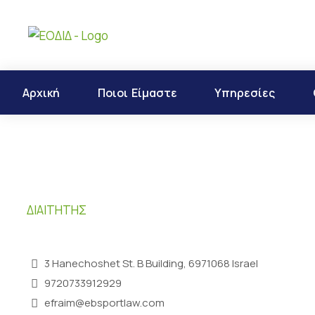
Αρχική
Ποιοι Είμαστε
Υπηρεσίες
ΔΙΑΙΤΗΤΉΣ
3 Hanechoshet St. B Building, 6971068 Israel
9720733912929
efraim@ebsportlaw.com