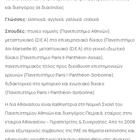
και δικηγόρος σε διαιτησίες.
Γλώσσες:
ελληνικά, αγγλικά, γαλλικά, ιταλικά
Σπουδές:
πτυχίο νομικής (Πανεπιστήμιο Αθηνών),
μεταπτυχιακό (D.E.A) στο επιχειρησιακό δίκαιο (Πανεπιστήμιο
Aix-Marseille III), μεταπτυχιακό (D.E.A) στο γενικό ιδιωτικό
δίκαιο (Πανεπιστήμιο Paris II-Panthéon-Assas),
πανεπιστημιακός τίτλος προς διεύθυνση επιστημονικών
ερευνών (Πανεπιστήμιο Paris I-Panthéon-Sorbonne),
διδακτορικό στο εμπορικό και ενωσιακό δίκαιο
(Πανεπιστήμιο Paris I-Panthéon-Sorbonne)
Η Λία Αθανασίου είναι Καθηγήτρια στη Νομική Σχολή του
Πανεπιστημίου Αθηνών και δικηγόρος Πειραιά, εταίρος στην
εταιρία Αθανασίου – Γεραπετρίτης & Συνεργάτες. Από το 2008
είναι εξωτερικός σύμβουλος της ΡΑΕ σε θέματα εκπόνησης και
εφαρμογής νομοθετικού πλαισίου απελευθέρωσης φυσικού